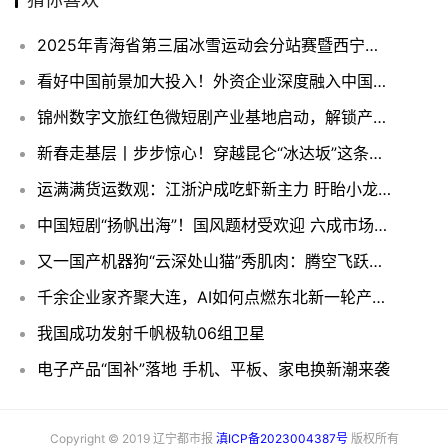
2025年青海省第三届冰雪运动会分站赛暨西宁市第五届冰雪运动会（大通站）
看好中国前景加大投入！外资企业深度融入中国市场
锦州数字文旅红色微短剧产业基地启动，解锁产业融合升级新路径
新春走基层丨步步惊心！穿越昆仑“冰达坂”这条护学路他们走了17年
运满满货运数观：江浙沪成吃虾新主力 盱眙小龙虾需求持续走高
中国短剧“扬帆出海”！国风题材受欢迎 六成市场在美国
又一国产机器狗“云深处山猫”秀肌肉：腾空飞跃、金鸡独立！
千余企业家齐聚大连，AI如何点燃东北新一轮产业革命？
我国成功发射千帆极轨06组卫星
电子产品“国补”落地 手机、平板、家电换新潮来袭
Copyright © 2019 辽宁都市报
滇ICP备2023004387号
版权所有