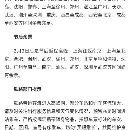
岛、沈阳，邯郸、上海至徐州、郑州，湛江至广州，长沙、
武汉、潮州至深圳，重庆、西昌至成都，西安至北京，成都
至西安等区间余票充足。
节后余票
2月3日后是节后返程高峰，上海往返南京，上海至北
京、合肥、温州、武汉、徐州、郑州，北京至呼和浩特、沈
阳，广州至南昌、南宁、汕头、武汉，深圳至武汉等区间尚
有余票。
铁路部门提示
铁路春运客流进入高峰期，部分车站和列车客流较大，
请及时关注出行服务信息和天气变化情况，预留充足时间进
站乘车，严格按规定携带随身物品，按照车票标注的车次、
日期、区间、座号有序乘车，切勿“买短乘长”，共同维护良