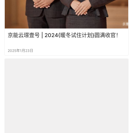
京能云璟壹号 | 2024{暖冬试住计划}圆满收官！
2025年1月23日