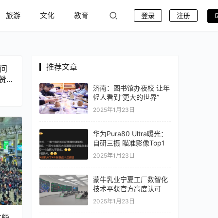
旅游
文化
教育
登录
注册
推荐文章
上问
赞
济南：图书馆办夜校 让年
轻人看到“更大的世界”
2025年1月23日
华为Pura80 Ultra曝光：
自研三摄 瞄准影像Top1
2025年1月23日
蒙牛乳业宁夏工厂数智化
技术平获官方高度认可
2025年1月23日
这些