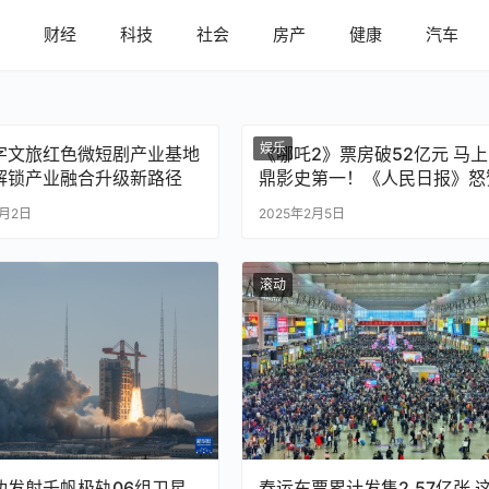
内
财经
科技
社会
房产
健康
汽车
娱乐
字文旅红色微短剧产业基地
《哪吒2》票房破52亿元 马
解锁产业融合升级新路径
鼎影史第一！《人民日报》怒
“高开疯走”
0月2日
2025年2月5日
滚动
功发射千帆极轨06组卫星
春运车票累计发售2.57亿张 