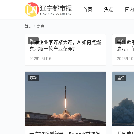
首页
焦点
国
首页
焦点
焦点
焦点
千余企业家齐聚大连，AI如何点燃
锦州数
东北新一轮产业革命？
启动，
2026年5月16日
2025年1
滚动
焦点
一次27颗创纪录！SpaceX首次发
我国成