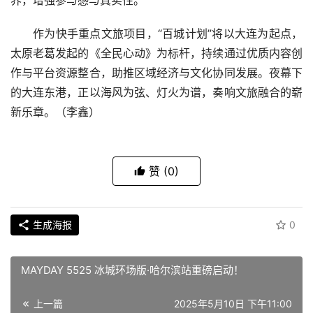
界，增强参与感与真实性。
作为快手重点文旅项目，“百城计划”将以大连为起点，
太原老葛发起的《全民心动》为标杆，持续通过优质内容创
作与平台资源整合，助推区域经济与文化协同发展。夜幕下
的大连东港，正以海风为弦、灯火为谱，奏响文旅融合的崭
新乐章。（李鑫）
赞
(0)
生成海报
0
MAYDAY 5525 冰城环场版·哈尔滨站重磅启动！
上一篇
2025年5月10日 下午11:00