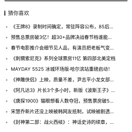
猜你喜欢
《王牌8》录制时间确定，常驻阵容公布，85后人气花旦替代贾玲！
预售总票房破3亿！超30+品牌决战春节档谁能笑到最后？
春节电影推介会细节见人品，有演员把老板气变脸，肖战的动作很暖心
《刺猬索尼克》系列全球票房11亿 第四部北美定档
MAYDAY 5525 冰城环场版·哈尔滨站重磅启动！
《神雕侠侣》上映，质量不差，尹志平小龙女部分，拍摄干净，不脏
《阿凡达3》片长3个多小时，新版《波斯王子》传闻筹备
《唐探1900》猫眼想看人数夺冠，预售票房破5000万，爆笑来袭
宋慧乔新片还没上映被韩网友抵制，试映被剧透，情节离谱令人生厌
《封神第二部：战火西岐》：神话史诗的续章，再现传统文化之美