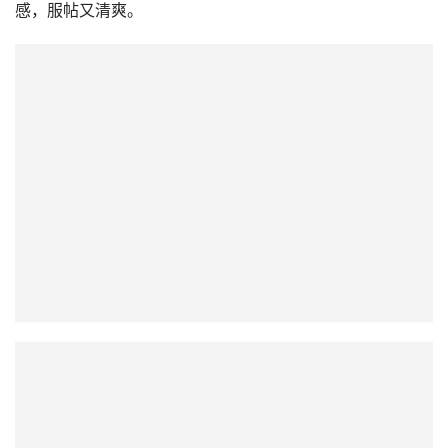
打折。其质地轻薄，喷涂后迅速成膜，不会产生厚重的油腻
感，服帖又清爽。