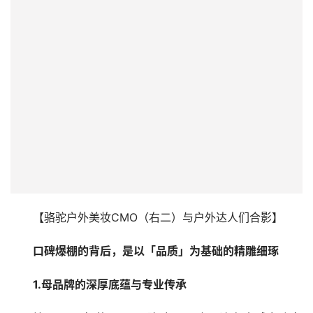
【骆驼户外美妆CMO（右二）与户外达人们合影】
口碑爆棚
的
背后，是
以「品质」为基础
的
精雕细琢
1.母品牌的深厚底蕴与专业传承