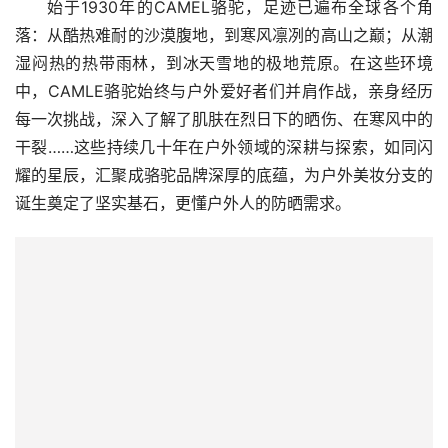
始于1930年的CAMEL骆驼，足迹已遍布全球各个角
落：从酷热难耐的沙漠腹地，到寒风凛冽的高山之巅；从潮
湿闷热的热带雨林，到冰天雪地的极地荒原。在这些环境
中，CAMLE骆驼始终与户外爱好者们并肩作战，亲身经历
每一次挑战，深入了解了肌肤在烈日下的晒伤、在寒风中的
干裂……这些持续几十年在户外领域的深耕与探索，如同闪
耀的星辰，汇聚成骆驼品牌深厚的底蕴，为户外美妆分支的
诞生奠定了坚实基石，更懂户外人的防晒需求。