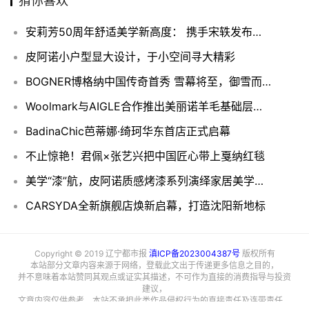
猜你喜欢
安莉芳50周年舒适美学新高度： 携手宋轶发布重磅新品-风巢舒挺杯
皮阿诺小户型显大设计，于小空间寻大精彩
BOGNER博格纳中国传奇首秀 雪幕将至，御雪而行
Woolmark与AIGLE合作推出美丽诺羊毛基础层系列
BadinaChic芭蒂娜·绮珂华东首店正式启幕
不止惊艳！君佩×张艺兴把中国匠心带上戛纳红毯
美学“漆”航，皮阿诺质感烤漆系列演绎家居美学典范
CARSYDA全新旗舰店焕新启幕，打造沈阳新地标
Copyright © 2019 辽宁都市报
滇ICP备2023004387号
版权所有
本站部分文章内容来源于网络，登载此文出于传递更多信息之目的，
并不意味着本站赞同其观点或证实其描述，不可作为直接的消费指导与投资
建议，