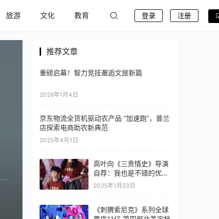
旅游
文化
教育
登录
注册
推荐文章
重磅启幕！智力竞技邂逅文旅新篇
2026年1月4日
京东物流全货机驱动农产品 “加速跑”，普兰
店探索电商助农新典范
2025年4月1日
高叶向《三贵情史》导演
自荐：我也是不错的优秀
女演员，希望能够合作
2025年1月23日
《刺猬索尼克》系列全球
票房11亿 第四部北美定档