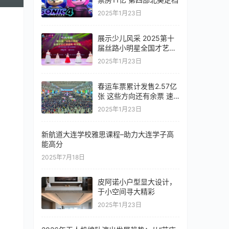
2025年1月23日
展示少儿风采 2025第十
届丝路小明星全国才艺汇
演盛典（粤东区）落幕
2025年1月23日
春运车票累计发售2.57亿
张 这些方向还有余票 速
来看→
2025年1月23日
新航道大连学校雅思课程–助力大连学子高
能高分
2025年7月18日
皮阿诺小户型显大设计，
于小空间寻大精彩
2025年1月23日