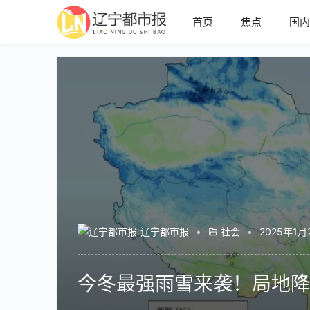
首页
焦点
国
辽宁都市报
•
社会
•
2025年1月
今冬最强雨雪来袭！局地降