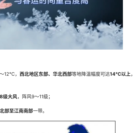
～12℃，
西北地区东部、华北西部
等地降温幅度可达
14℃以上
8级大风
，阵风9～11级；
北部至江南南部
一带。