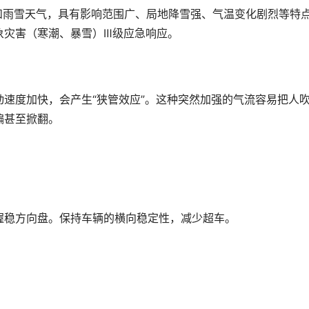
温和雨雪天气，具有影响范围广、局地降雪强、气温变化剧烈等特
象灾害（寒潮、暴雪）Ⅲ级应急响应。
速度加快，会产生“狭管效应”。这种突然加强的气流容易把人
偏甚至掀翻。
握稳方向盘。保持车辆的横向稳定性，减少超车。