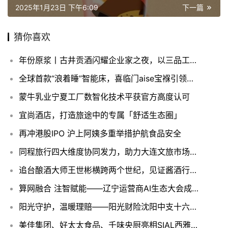
2025年1月23日 下午6:09
下一篇
猜你喜欢
年份原浆丨古井贡酒闪耀企业家之夜，以三品工程践行企业家精神
全球首款“浪着睡”智能床，喜临门aise宝褓引领睡眠革命
蒙牛乳业宁夏工厂数智化技术平获官方高度认可
宜尚酒店，打造旅途中的专属「舒适生态圈」
再冲港股IPO 沪上阿姨多重举措护航食品安全
同程旅行四大维度协同发力，助力大连文旅市场实现多维度增长
追台酿酒大师王世彬横跨两个世纪，见证酱酒行业的风云变幻
算网融合 注智赋能——辽宁运营商AI生态大会成功举办
阳光守护，温暖理赔——阳光财险沈阳中支十六万元赔付款背后的温情故事
美佳集团、好太太食品、千味央厨亮相SIAL西雅国际食品展，激发企业参展热潮