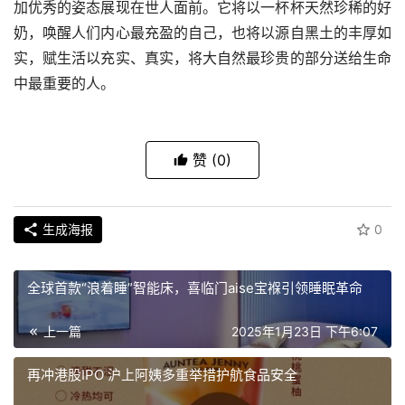
加优秀的姿态展现在世人面前。它将以一杯杯天然珍稀的好
奶，唤醒人们内心最充盈的自己，也将以源自黑土的丰厚如
实，赋生活以充实、真实，将大自然最珍贵的部分送给生命
中最重要的人。
赞
(0)
生成海报
0
全球首款“浪着睡”智能床，喜临门aise宝褓引领睡眠革命
上一篇
2025年1月23日 下午6:07
再冲港股IPO 沪上阿姨多重举措护航食品安全