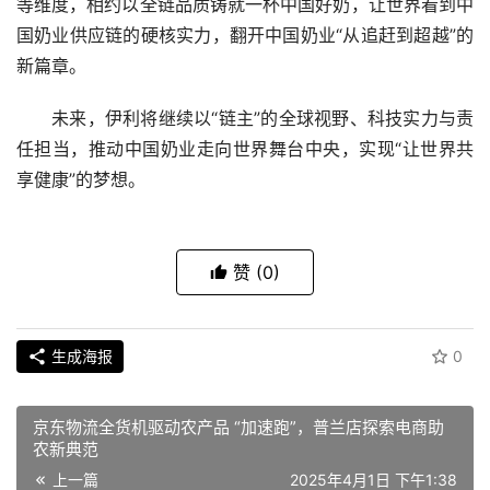
等维度，相约以全链品质铸就一杯中国好奶，让世界看到中
国奶业供应链的硬核实力，翻开中国奶业“从追赶到超越”的
新篇章。
未来，伊利将继续以“链主”的全球视野、科技实力与责
任担当，推动中国奶业走向世界舞台
中央
，实现“让世界共
享健康”的梦想。
赞
(0)
生成海报
0
京东物流全货机驱动农产品 “加速跑”，普兰店探索电商助
农新典范
上一篇
2025年4月1日 下午1:38