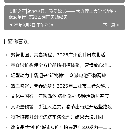
实践之声|筑梦中原，豫爱绵长—— 大连理工大学 “筑梦・
豫爱童行” 实践团河南实践纪实
2025年9月2日 下午7:38
下一篇
猜你喜欢
聚势北国，共启新程，2026广州设计周东北活动周盛大启幕，东北设计产业联盟正式成立！
零食很忙构建全方位品质把控体系，营造放心消费环境
轻型动力市场迎来“新物种”！众派电池重构两轮、三轮动力电池格局
热血峡谷，青春逐梦！2025年三亚市王者荣耀高校邀请赛圆满落幕！
文化中国行｜年味渐浓 各地举办多种活动迎春节
大流量预警！浙江人注意，春节出行避开这些路段
特斯拉被开到海边洗车遇涨潮：结果无法开回
改造品牌“补位”城市C位？柏曼酒店3.0发力一二线城市存量焕新