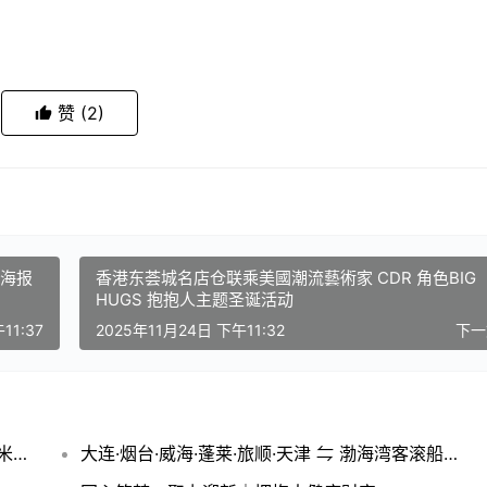
赞
(2)
平海报
香港东荟城名店仓联乘美國潮流藝術家 CDR 角色BIG
HUGS 抱抱人主题圣诞活动
11:37
2025年11月24日 下午11:32
下
聚焦问题肌诊疗新未来，沈阳高峰会共研盐酸米诺环素泡沫剂创新价值
大连·烟台·威海·蓬莱·旅顺·天津 ⇋ 渤海湾客滚船船票最全攻略