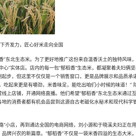
下齐发力，匠心好米走向全国
香”东北生态米。为了更好地推广这份来自温香沃土的独特风味
中心”实体店。店内的每一包“郁稻香”生态米，都凝聚着夫妇俩坚
刚起步，但这里不仅仅是一个销售窗口，更是品牌展示和品质承
，吃起来更是有嚼劲，米香味足，能吃出咱们小时候的味道！” 
线上店铺，开通网络直播。他们希望“郁稻香”东北生态米通过
各地的消费者都有机会品尝到这源自古老磁化水秘术和现代科学
路”小店，再到通达全国的电商网络，刘小源和于晓溪夫妇正在
品牌兴农的新篇章。“郁稻香”不仅是一袋米香四溢的生态大米