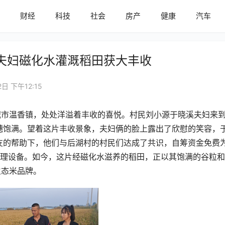
内
财经
科技
社会
房产
健康
汽车
夫妇磁化水灌溉稻田获大丰收
2日 下午12:15
城市温香镇，处处洋溢着丰收的喜悦。村民刘小源于晓溪夫妇来
穗饱满。望着这片丰收景象，夫妇俩的脸上露出了欣慰的笑容，
友的帮助下，他们与后湖村的村民们达成了共识，自筹资金免费
水处理设备。如今，这片经磁化水滋养的稻田，正以其饱满的谷粒
生态米品牌。