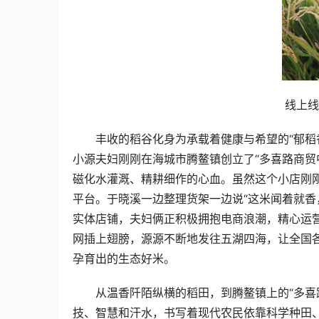
线上线
丰收的稻谷化身为承载着健康与希望的“郁稻
小源夫妇刚刚在海城市腾鳌镇创立了“多喜路商贸
磁化水灌溉、精耕细作的心血。虽然这个小店刚
平台。于晓溪一边整理货架一边说“这米闻着就香
实体店铺，夫妇俩正积极拥抱电商浪潮，精心运营
网插上翅膀，源源不断地发往五湖四海，让全国
孕育出的生态好米。
从温香阡陌纵横的稻田，到腾鳌镇上的“多喜
技、智慧和汗水，书写着现代农民依靠科学种田、