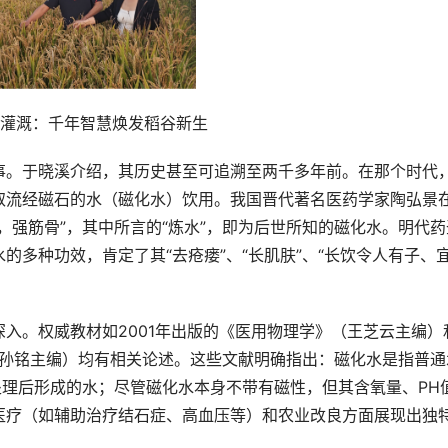
灌溉：千年智慧焕发稻谷新生
事。于晓溪介绍，其历史甚至可追溯至两千多年前。在那个时代
取流经磁石的水（磁化水）饮用。我国晋代著名医药学家陶弘景
，强筋骨”，其中所言的“炼水”，即为后世所知的磁化水。明代药
的多种功效，肯定了其“去疮瘘”、“长肌肤”、“长饮令人有子、
入。权威教材如2001年出版的《医用物理学》（王芝云主编）
、孙铭主编）均有相关论述。这些文献明确指出：磁化水是指普通
场处理后形成的水；尽管磁化水本身不带有磁性，但其含氧量、PH
医疗（如辅助治疗结石症、高血压等）和农业改良方面展现出独