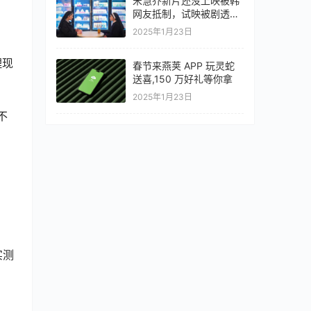
宋慧乔新片还没上映被韩
网友抵制，试映被剧透，
情节离谱令人生厌
2025年1月23日
理现
春节来燕荚 APP 玩灵蛇
送喜,150 万好礼等你拿
2025年1月23日
不
。
实测