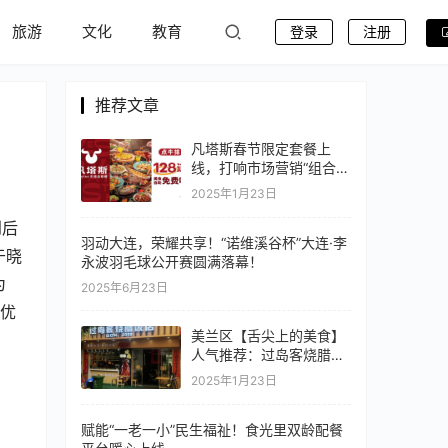
旅游
文化
教育
登录
注册
推荐文章
凡塔斯春节限定套餐上
线，打响市场营销“组合
拳”
2025年1月23日
到后
羽动大连，荣耀共享！“诺维溪谷杯”大连·李
于晓
永波羽毛球公开赛圆满落幕！
为
2025年6月23日
和优
美兰区【舌尖上的美食】
人气推荐：过岛客烧腊饭
店
2025年1月23日
赋能“一老一小”民生福祉！食光里双龄配餐