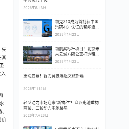
平台暖心上线
2026年5月3日
领克Z10成为首批获中国
汽研4G+认证的智能轿车
以实力诠释“一半最强大脑
2025年1月23日
一半百万超跑”
领航奖标杆项目！北京未
，先
来云城方隅公寓打造租住
在其
生活新范式
2025年1月23日
圣
宜入
重磅启幕！智力竞技邂逅文旅新篇
2026年1月4日
和
轻型动力市场迎来“新物种”！众派电池重构
水
两轮、三轮动力电池格局
值、
2026年7月23日
特价