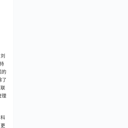
，刘
持
诺的
除了
互联
管理
用科
，更