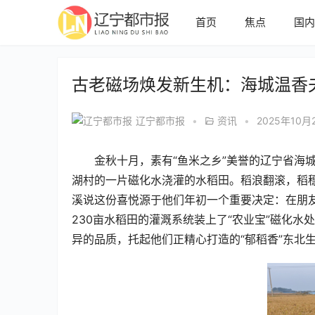
首页
焦点
国
古老磁场焕发新生机：海城温香
辽宁都市报
•
资讯
•
2025年10月
金秋十月，素有“鱼米之乡”美誉的辽宁省海
湖村的一片磁化水浇灌的水稻田。稻浪翻滚，稻
溪说这份喜悦源于他们年初一个重要决定：在朋
230亩水稻田的灌溉系统装上了“农业宝”磁化
异的品质，托起他们正精心打造的“郁稻香”东北