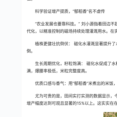
科学验证增产提质，“郁稻香”名不虚传
“农业发展也要靠科技。” 刘小源指着田边
代化，以精准控制的磁场持续处理灌溉用水。在
植株更健壮抗倒伏： 磁化水灌溉显著提升
倒。
生长周期优化，籽粒饱满： 磁化水促成了
满，爆腰率极低，米粒完整度高。
优质口感与香气：用“郁稻香”米煮出的米饭
尤为可贵的是，田间实打实测的数据显示，今
增产幅度达到可观且显著的15%以上。这实实在