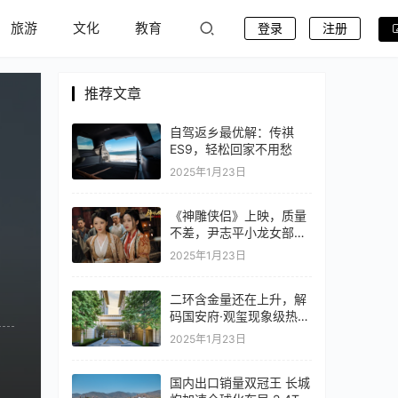
旅游
文化
教育
登录
注册
推荐文章
自驾返乡最优解：传祺
ES9，轻松回家不用愁
2025年1月23日
《神雕侠侣》上映，质量
不差，尹志平小龙女部
分，拍摄干净，不脏
2025年1月23日
二环含金量还在上升，解
码国安府·观玺现象级热销
逻辑
2025年1月23日
国内出口销量双冠王 长城