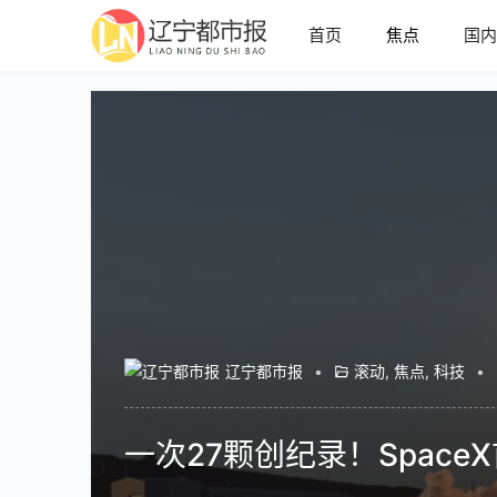
首页
焦点
国
辽宁都市报
•
滚动
,
焦点
,
科技
•
一次27颗创纪录！SpaceX