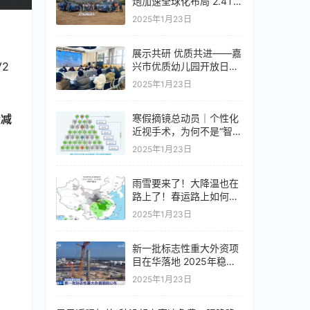
炮加速全球化布局 2.4T乘
用炮于智利燃擎上市
2025年1月23日
展示共研 优质共进——嘉
 
兴市优质幼儿园开放日活
动举办
2025年1月23日
量减
寒假摘镜总动员｜个性化
近视手术，为何不是“智商
税”？
2025年1月23日
雨雪要来了！大降温也在
路上了！春运路上如何防
范雨雪天气？
2025年1月23日
新一批标志性重大外资项
目在华落地 2025年稳外
资政策将持续发力
2025年1月23日