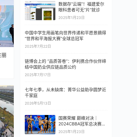
数据存“云端”！福建爱尔
眼科患者可无“片”就诊
2025年1月23日
中国中学生用画笔向世界传递和平愿景摘得
“世界和平海报大赛”全球总冠军
2025年7月22日
在丽
链博会上的 “品质答卷”：伊利携合作伙伴缔
结中国奶业供应链品质公约
2025年7月17日
七年七季，从未缺席：菁华公益助孕圆梦近
千家庭
2026年5月13日
国赛荣耀 巅峰对决｜
2024CBBA冠军总决赛圆
满落幕，康比特全程见证
2025年1月23日
夺冠时刻