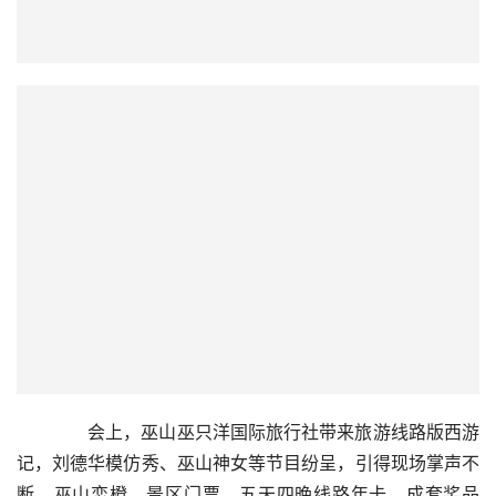
  会上，巫山巫只洋国际旅行社带来旅游线路版西游
记，刘德华模仿秀、巫山神女等节目纷呈，引得现场掌声不
断，巫山恋橙、景区门票、五天四晚线路年卡，成套奖品