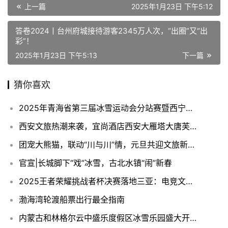
上一篇
2025年1月23日 下午5:12
答卷2024丨台州府城接待游客2345万人次，“出圈”又“出
彩”！
2025年1月23日 下午5:13
下一篇
猜你喜欢
2025年青海省第三届冰雪运动会分站赛暨西宁市第五届冰雪运动会（大通站）
西安文旅热潮来袭，宜尚酒店西安大雁塔大唐芙蓉园店开业即满房
团宠大熊猫，联动“川与川”情，元旦共迎文旅新热潮
官宣|长城脚下“戏”冰雪，古北水镇“闹”新春
2025王者荣耀挑战者杯决赛落地三亚：电竞文旅再添新引擎，南海之滨将迎巅峰对决
渤海湾轮渡船票出行最全指南
内蒙古和林格尔云中盛乐度假区冰雪乐园盛⼤开幕！开启冰雪奇幻之旅