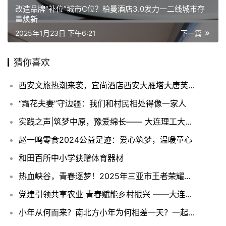
改造品牌“补位”城市C位？柏曼酒店3.0发力一二线城市存
量焕新
2025年1月23日 下午6:21
下一篇
猜你喜欢
西安文旅热潮来袭，宜尚酒店西安大雁塔大唐芙蓉园店开业即满房
“霜花夫妻”守边疆：我们和村民相处得像一家人
实践之声|筑梦中原，豫爱绵长—— 大连理工大学 “筑梦・豫爱童行” 实践团河南实践纪实
赵一鸣零食2024公益足迹：爱心筑梦，温暖童心
和田百所中小学获赠体育器材
热血峡谷，青春逐梦！2025年三亚市王者荣耀高校邀请赛圆满落幕！
党建引领共享农业 青春赋能乡村振兴 ——大连莲享家庭农场探索城乡融合发展新路径
小年从何而来？南北方小年为何相差一天？一起了解