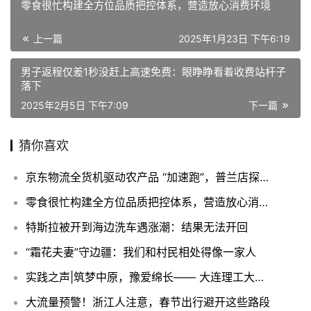
零食很忙构建全方位品质把控体系，营造放心消费环境
上一篇
2025年1月23日 下午6:19
男子返程仅差1秒没赶上高速免费：眼睁睁看着收费站杆子
落下
2025年2月5日 下午7:09
下一篇
猜你喜欢
京东物流全货机驱动农产品 “加速跑”，普兰店探索电商助农新典范
零食很忙构建全方位品质把控体系，营造放心消费环境
特斯拉被开到海边洗车遇涨潮：结果无法开回
“霜花夫妻”守边疆：我们和村民相处得像一家人
实践之声|筑梦中原，豫爱绵长—— 大连理工大学 “筑梦・豫爱童行” 实践团河南实践纪实
大流量预警！浙江人注意，春节出行避开这些路段