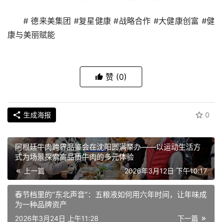
# 德来美集团 #复星健康 #战略合作 #大健康创富 #健
康与美丽赋能
赞
(0)
生成海报
0
阿根廷牛肉跨界品鉴会在沈阳圆满举办——以运动生活方
式为场景探索高品质牛肉的多元体验
上一篇
2026年3月12日 下午10:17
春节档里的“东北声音”：五粮液如何用六年时间，让年味成
为一种品牌资产
2026年3月24日 上午11:28
下一篇