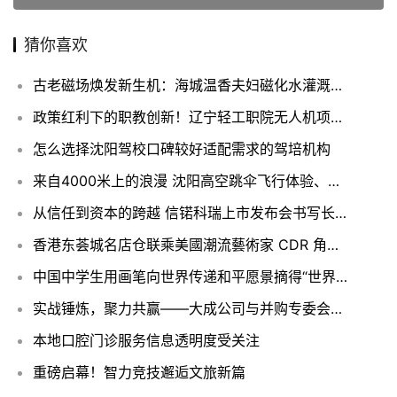
猜你喜欢
古老磁场焕发新生机：海城温香夫妇磁化水灌溉稻田获大丰收
政策红利下的职教创新！辽宁轻工职院无人机项目助力智慧警务落地
怎么选择沈阳驾校口碑较好适配需求的驾培机构
来自4000米上的浪漫 沈阳高空跳伞飞行体验、好刺激！
从信任到资本的跨越 信锘科瑞上市发布会书写长期价值投资新篇章
香港东荟城名店仓联乘美國潮流藝術家 CDR 角色BIG HUGS 抱抱人主题圣诞活动
中国中学生用画笔向世界传递和平愿景摘得“世界和平海报大赛”全球总冠军
实战锤炼，聚力共赢——大成公司与并购专委会投标实训营圆满落幕
本地口腔门诊服务信息透明度受关注
重磅启幕！智力竞技邂逅文旅新篇