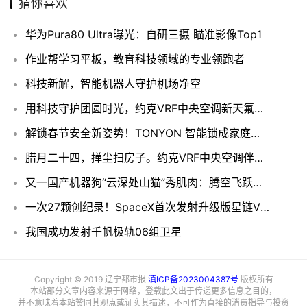
猜你喜欢
华为Pura80 Ultra曝光：自研三摄 瞄准影像Top1
作业帮学习平板，教育科技领域的专业领跑者
科技新解，智能机器人守护机场净空
用科技守护团圆时光，约克VRF中央空调新天氟地水/天氟热水让春节更美好！
解锁春节安全新姿势！TONYON 智能锁成家庭安心 “标配”
腊月二十四，掸尘扫房子。约克VRF中央空调伴您健康除尘
又一国产机器狗“云深处山猫”秀肌肉：腾空飞跃、金鸡独立！
一次27颗创纪录！SpaceX首次发射升级版星链V2 Mini卫星
我国成功发射千帆极轨06组卫星
Copyright © 2019 辽宁都市报
滇ICP备2023004387号
版权所有
本站部分文章内容来源于网络，登载此文出于传递更多信息之目的，
并不意味着本站赞同其观点或证实其描述，不可作为直接的消费指导与投资