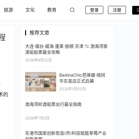
旅游
文化
教育
登录
注册
推荐文章
程
大连·烟台·威海·蓬莱·旅顺·天津 ⇋ 渤海湾客
滚船船票最全攻略
2026年6月22日
BadinaChic芭蒂娜·绮珂
华东首店正式启幕
首
2025年1月23日
术的
渤海湾轮渡船票出行最全指南
2026年7月2日
东港市国家创新型县(市)科技赋能草莓产业
创新发展