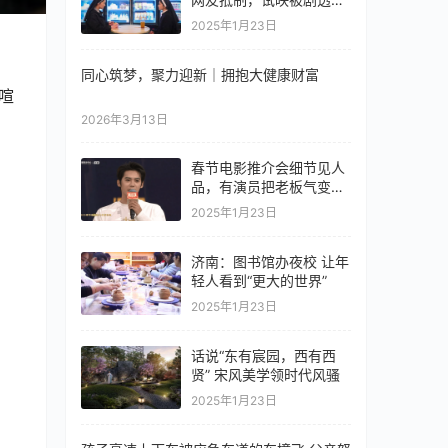
情节离谱令人生厌
2025年1月23日
同心筑梦，聚力迎新｜拥抱大健康财富
喧
2026年3月13日
春节电影推介会细节见人
品，有演员把老板气变
脸，肖战的动作很暖心
2025年1月23日
济南：图书馆办夜校 让年
轻人看到“更大的世界”
2025年1月23日
话说“东有宸园，西有西
贤” 宋风美学领时代风骚
2025年1月23日