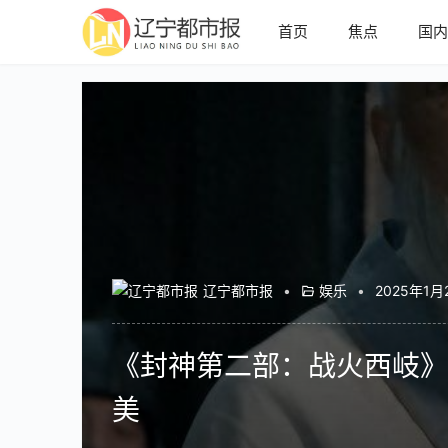
首页
焦点
国
辽宁都市报
•
娱乐
•
2025年1月
《封神第二部：战火西岐》
美