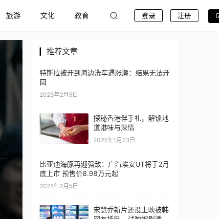
旅游
文化
教育
登录
注册
推荐文章
特斯拉被开到海边洗车遇涨潮：结果无法开
回
2025年2月5日
探秘香港伴手礼，解锁地
道港味与深情
2025年1月23日
比亚迪海豚再迎强敌：广汽埃安UT将于2月
底上市 预售价8.98万元起
2025年2月5日
宋慧乔新片还没上映被韩
网友抵制，试映被剧透，