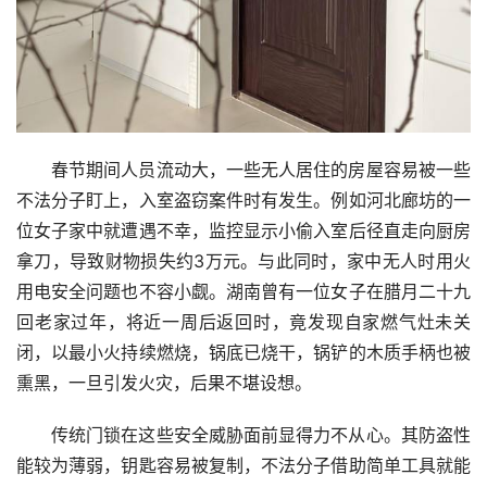
春节期间人员流动大，一些无人居住的房屋容易被一些
不法分子盯上，入室盗窃案件时有发生。例如河北廊坊的一
位女子家中就遭遇不幸，监控显示小偷入室后径直走向厨房
拿刀，导致财物损失约3万元。与此同时，家中无人时用火
用电安全问题也不容小觑。湖南曾有一位女子在腊月二十九
回老家过年，将近一周后返回时，竟发现自家燃气灶未关
闭，以最小火持续燃烧，锅底已烧干，锅铲的木质手柄也被
熏黑，一旦引发火灾，后果不堪设想。
传统门锁在这些安全威胁面前显得力不从心。其防盗性
能较为薄弱，钥匙容易被复制，不法分子借助简单工具就能