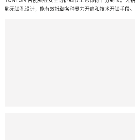
远程智控功能是TONYON智能锁的又一亮点。春节期
间人们外出旅游或走亲访友，通过手机APP就能随时随地远
程了解家门状态。当有临时来访的亲友时，主人可通过APP
远程生成一次性密码，密码的有效时长和使用次数都能灵活
设置，既方便亲友进门，又确保了家庭安全。要是家中发生
紧急情况，比如漏水、火灾等，用户能及时联系物业或相关