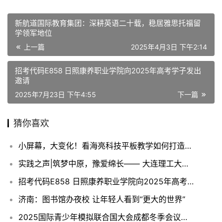
新航道国际教育集团：深耕英语二十载，稳居雅思托福留
学领军地位
上一篇
2025年4月3日 下午2:14
招考代码E858 日照康养职业学院向2025年高考学子发出
邀请
2025年7月23日 下午4:55
下一篇
猜你喜欢
小屏幕，大变化！看海亮科技平板教学如何打造高效课堂
实践之声|筑梦中原，豫爱绵长—— 大连理工大学 “筑梦・豫爱童行” 实践团河南实践纪实
招考代码E858 日照康养职业学院向2025年高考学子发出邀请
济南：图书馆办夜校 让年轻人看到“更大的世界”
2025国际青少年模拟联合国大会成都冬季会议盛大开幕