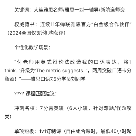
关键词：大连雅思名师/雅思一对一辅导/新航道师资
权威背书：连续11年蝉联雅思官方“白金级合作伙伴”
（2024全国仅3所机构获评）
个性化教学场景：
“付老师用英式辩论法改造我的口语表达，将‘I 
think…’升级为‘The metric suggests…’，两周突破口语卡分
瓶颈！”——雅思口语7.5分学员刘同学
???? 课程匹配建议：
冲刺名校：7分菁英班（6人小班，针对难题/怪题攻
关）
单项短板：1v1订制课（自由组合课时，最低40小时起