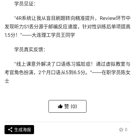
学员见证：
“4R系统让我从盲目刷题转向精准提升，Review环节中
发现听力S1丢分源于邮编反应速度，针对性训练后单项提高
1.5分！”——大连理工学员王同学
学员真实反馈：
“线上课意外解决了口语练
习
尴尬症！通过虚拟教室与
考官角色扮演，2个月口语从5到6.5分。”——在职学员陈女
士
赞
(0)
生成海报
0