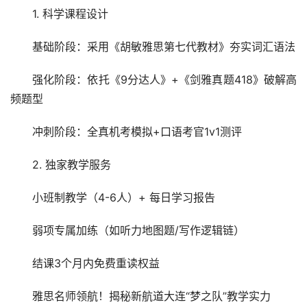
1. 科学课程设计
基础阶段：采用《胡敏雅思第七代教材》夯实词汇语法
强化阶段：依托《9分达人》+《剑雅真题418》破解高
频题型
冲刺阶段：全真机考模拟+口语考官1v1测评
2. 独家教学服务
小班制教学（4-6人）+ 每日学
习
报告
弱项专属加练（如听力地图题/写作逻辑链）
结课3个月内免费重读权益
雅思名师领航！揭秘新航道大连“梦之队”教学实力