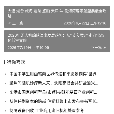
大连·烟台·威海·蓬莱·旅顺·天津 ⇋ 渤海湾客滚船船票最全攻
略
上一篇
2026年6月22日 上午12:16
2026年无人机编队演出发展趋势：从“节庆限定”走向常态
化低空文旅
2026年7月9日 上午10:09
下一篇
猜你喜欢
中国中学生用画笔向世界传递和平愿景摘得“世界和平海报大赛”全球总冠军
聚焦问题肌诊疗新未来，沈阳高峰会共研盐酸米诺环素泡沫剂创新价值
东港市国家创新型县(市)科技赋能草莓产业创新发展
从信任到资本的跨越 信锘科瑞上市发布会书写长期价值投资新篇章
制冷设备回收 工业商用废旧机组处置参考