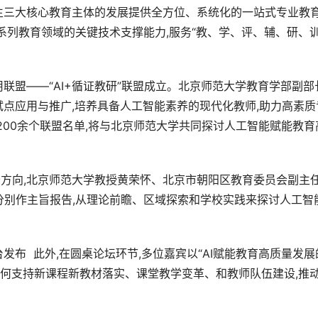
、学生三大核心教育主体的发展提供全方位、系统化的一站式专业教
系列教育领域的关键技术支撑能力,服务“教、学、评、辅、研、
应用联盟——“AI+循证教研”联盟成立。北京师范大学教育学部副部
的试点应用与推广,培养具备人工智能素养的现代化教师,助力高素质
200余个联盟名单,将与北京师范大学共同探讨人工智能赋能教育
服务方向,北京师范大学教授黄荣怀、北京市朝阳区教育委员会副主
分别作主旨报告,从理论前瞻、区域探索和学校实践来探讨人工智
台发布  此外,在圆桌论坛环节,多位嘉宾以“AI赋能教育高质量发展
如何支持新课程新教材落实、课堂教学变革、和教师队伍建设,推动