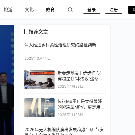
旅游
文化
教育
登录
注册
推荐文章
深入推进乡村柔性治理研究的路径创新
2025年3月14日
新春走基层丨步步惊心！
穿越昆仑“冰达坂”这条护
学路他们走了17年
2025年1月23日
传祺M6不止是卖得最好
的紧凑型MPV，更是用户
心中的MVP
2025年1月23日
2026年无人机编队演出发展趋势：从“节庆