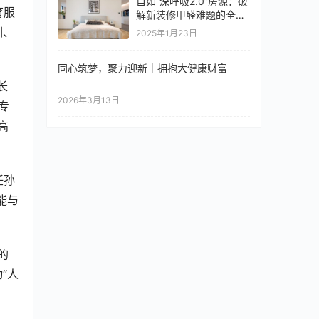
自如“深呼吸2.0”房源：破
育服
解新装修甲醛难题的全面
策略
训、
2025年1月23日
同心筑梦，聚力迎新｜拥抱大健康财富
长
2026年3月13日
专
高
任孙
能与
的
“人