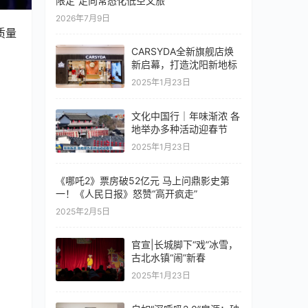
限定”走向常态化低空文旅
2026年7月9日
质量
CARSYDA全新旗舰店焕
新启幕，打造沈阳新地标
2025年1月23日
文化中国行｜年味渐浓 各
地举办多种活动迎春节
2025年1月23日
《哪吒2》票房破52亿元 马上问鼎影史第
一！《人民日报》怒赞“高开疯走”
2025年2月5日
官宣|长城脚下“戏”冰雪，
古北水镇“闹”新春
2025年1月23日